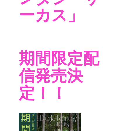
ーカス」
期間限定配
信発売決
定！！