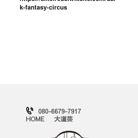
k-fantasy-circus
080-6679-7917
HOME
大道芸