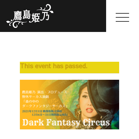
Himeno Takashima
This event has passed.
HOME
ABOUT
GALLERY
WORKS
SCHEDULE(一般公開のみ)
FANCLUB
SHOP
BLOG
OFFER