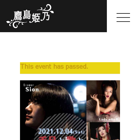
Himeno Takashima
This event has passed.
HOME
ABOUT
GALLERY
WORKS
SCHEDULE(一般公開のみ)
FANCLUB
SHOP
BLOG
OFFER