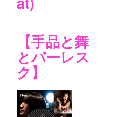
at)
【手品と舞
とバーレス
ク】