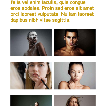
felis vel enim iaculis, quis congue
eros sodales. Proin sed eros sit amet
orci laoreet vulputate. Nullam laoreet
dapibus nibh vitae sagittis.