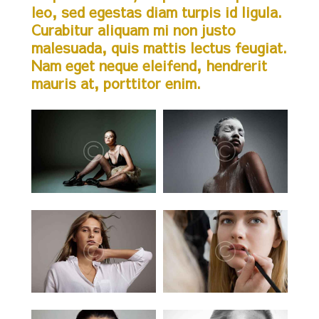
leo, sed egestas diam turpis id ligula.
Curabitur aliquam mi non justo
malesuada, quis mattis lectus feugiat.
Nam eget neque eleifend, hendrerit
mauris at, porttitor enim.