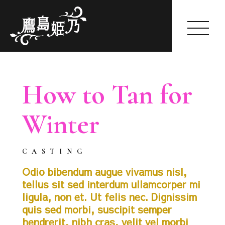
Himeno Takashima
How to Tan for
Winter
HOME
ABOUT
GALLERY
2018-01-03
by himeno
CASTING
WORKS
SCHEDULE(一般公開のみ)
Odio bibendum augue vivamus nisl,
tellus sit sed interdum ullamcorper mi
FANCLUB
ligula, non et. Ut felis nec. Dignissim
SHOP
quis sed morbi, suscipit semper
BLOG
hendrerit, nibh cras, velit vel morbi
OFFER